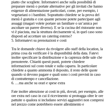
piatto che scegliete. Informatevi anche sulla possibilità di
preparare menù o portate alternative per gli invitati che hanno
esigenze di alimentazione particolari, come, per esempio, i
vegetariani o i bambini. Soprattutto chiedete se la prova del
menù è gratuita e con quante persone potete partecipare agli
assaggi (magari volete portare un familiare o un’amica per
ascoltare un parere diverso). E se la cucina del ristorante non
vi è piaciuta, ma la struttura decisamente sí, in quel caso sono
disposti ad accettare un catering esterno?
5. Informatevi su prenotazioni e costi
Tra le domande chiave da rivolgere allo staff della location, la
prima cosa da verificare è la disponibilità della data. Fatevi
inoltre specificare la distribuzione e la capienza delle sale che
prenoterete. Chiariti questi punti, potrete chiedere
informazioni sul costo totale e sulla caparra. In particolare
chiedete a quanto ammonta il deposito, il resto delle quote
quando si devono pagare e quali sono i costi previsti in caso
di contrattempo e cancellazione.
6. …ma anche su orari e spese extra
Fate inoltre attenzione ai costi in più, dovuti, per esempio, alle
ore extra nel caso in cui il ricevimento si protragga oltre le ore
pattuite o qualora si includano servizi aggiuntivi non compresi
nel prezzo come potrebbero essere allestimento e