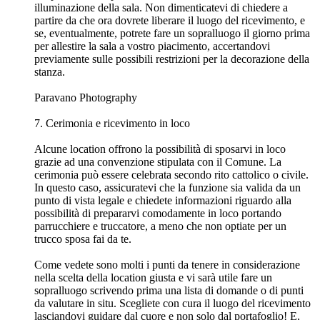
illuminazione della sala. Non dimenticatevi di chiedere a
partire da che ora dovrete liberare il luogo del ricevimento, e
se, eventualmente, potrete fare un sopralluogo il giorno prima
per allestire la sala a vostro piacimento, accertandovi
previamente sulle possibili restrizioni per la decorazione della
stanza.
Paravano Photography
7. Cerimonia e ricevimento in loco
Alcune location offrono la possibilità di sposarvi in loco
grazie ad una convenzione stipulata con il Comune. La
cerimonia può essere celebrata secondo rito cattolico o civile.
In questo caso, assicuratevi che la funzione sia valida da un
punto di vista legale e chiedete informazioni riguardo alla
possibilità di prepararvi comodamente in loco portando
parrucchiere e truccatore, a meno che non optiate per un
trucco sposa fai da te.
Come vedete sono molti i punti da tenere in considerazione
nella scelta della location giusta e vi sarà utile fare un
sopralluogo scrivendo prima una lista di domande o di punti
da valutare in situ. Scegliete con cura il luogo del ricevimento
lasciandovi guidare dal cuore e non solo dal portafoglio! E,