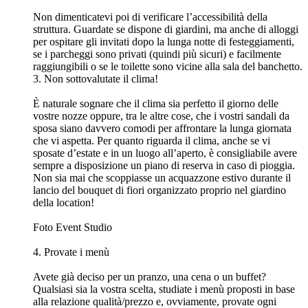
Non dimenticatevi poi di verificare l’accessibilità della
struttura. Guardate se dispone di giardini, ma anche di alloggi
per ospitare gli invitati dopo la lunga notte di festeggiamenti,
se i parcheggi sono privati (quindi più sicuri) e facilmente
raggiungibili o se le toilette sono vicine alla sala del banchetto.
3. Non sottovalutate il clima!
È naturale sognare che il clima sia perfetto il giorno delle
vostre nozze oppure, tra le altre cose, che i vostri sandali da
sposa siano davvero comodi per affrontare la lunga giornata
che vi aspetta. Per quanto riguarda il clima, anche se vi
sposate d’estate e in un luogo all’aperto, è consigliabile avere
sempre a disposizione un piano di reserva in caso di pioggia.
Non sia mai che scoppiasse un acquazzone estivo durante il
lancio del bouquet di fiori organizzato proprio nel giardino
della location!
Foto Event Studio
4. Provate i menù
Avete già deciso per un pranzo, una cena o un buffet?
Qualsiasi sia la vostra scelta, studiate i menù proposti in base
alla relazione qualità/prezzo e, ovviamente, provate ogni