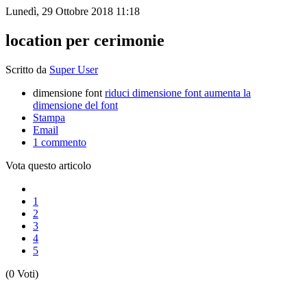
Lunedì, 29 Ottobre 2018 11:18
location per cerimonie
Scritto da
Super User
dimensione font
riduci dimensione font
aumenta la
dimensione del font
Stampa
Email
1
commento
Vota questo articolo
1
2
3
4
5
(0 Voti)