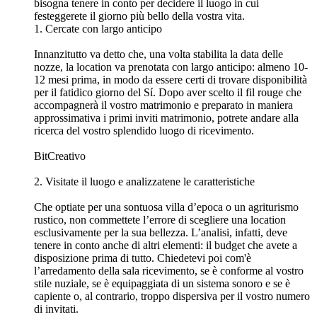
bisogna tenere in conto per decidere il luogo in cui
festeggerete il giorno più bello della vostra vita.
1. Cercate con largo anticipo
Innanzitutto va detto che, una volta stabilita la data delle
nozze, la location va prenotata con largo anticipo: almeno 10-
12 mesi prima, in modo da essere certi di trovare disponibilità
per il fatidico giorno del Sí. Dopo aver scelto il fil rouge che
accompagnerà il vostro matrimonio e preparato in maniera
approssimativa i primi inviti matrimonio, potrete andare alla
ricerca del vostro splendido luogo di ricevimento.
BitCreativo
2. Visitate il luogo e analizzatene le caratteristiche
Che optiate per una sontuosa villa d’epoca o un agriturismo
rustico, non commettete l’errore di scegliere una location
esclusivamente per la sua bellezza. L’analisi, infatti, deve
tenere in conto anche di altri elementi: il budget che avete a
disposizione prima di tutto. Chiedetevi poi com'è
l’arredamento della sala ricevimento, se è conforme al vostro
stile nuziale, se è equipaggiata di un sistema sonoro e se è
capiente o, al contrario, troppo dispersiva per il vostro numero
di invitati.